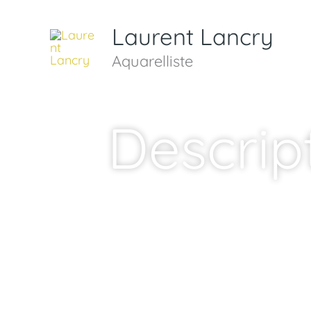
Aller
au
Laurent Lancry
contenu
Aquarelliste
Descrip