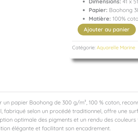
Dimensions:
41 x 5
Papier:
Baohong 3
Matière:
100% cot
Ajouter au panier
quantité
de
En
Catégorie:
Aquarelle Marine
cale
sur un papier Baohong de 300 g/m², 100 % coton, reconn
al, fabriqué selon un procédé traditionnel, offre une su
rption optimale des pigments et un rendu des couleurs 
ion élégante et facilitant son encadrement.