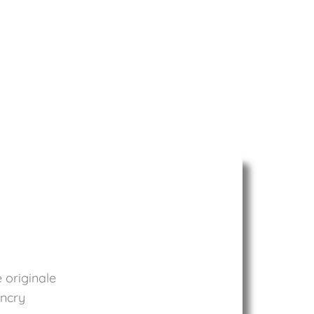
 originale
ncry